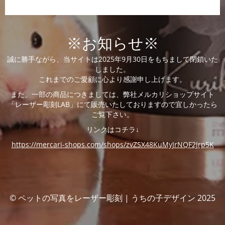
※お知らせ※
誠に勝手ながら、当サイトは2025年9月30日をもちまして閉鎖いた
しました。
これまでのご愛顧に心より感謝申し上げます。
また、一部の商品につきましては、弊社メルカリショップサイト
「レーザー彫刻LAB」にて販売いたしておりますので宜しかったら
ご覧下さい。
リンクはコチラ↓
https://mercari-shops.com/shops/zvZSX48KuMyJrNQF2Jrp5K
© ペットの写真をレーザー彫刻 | うちの子デザイン 2025