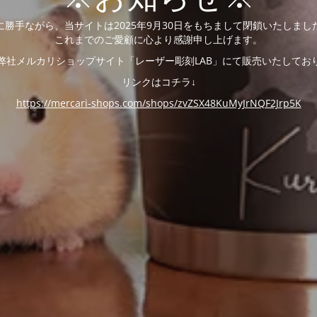
に勝手ながら、当サイトは2025年9月30日をもちまして閉鎖いたしまし
これまでのご愛顧に心より感謝申し上げます。
弊社メルカリショップサイト「レーザー彫刻LAB」にて販売いたしてお
リンクはコチラ↓
https://mercari-shops.com/shops/zvZSX48KuMyJrNQF2Jrp5K